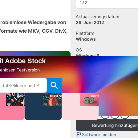
1.12
Aktualisierungsdatum
 problemlose Wiedergabe von
26. Juni 2012
 Formate wie MKV, OGV, DivX,
Plattform
Windows
OS
Windows 8
mit Adobe Stock
Sprache
stenlosen Testversion
Deutsch
Downloads
525
Vektoren
Illustrationen
Vorlagen
Größe
14.46 MB
Bewertung hinzufügen
Software melden